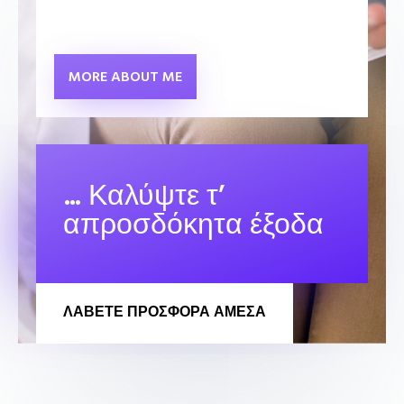
MORE ABOUT ME
… Καλύψτε τ’
απροσδόκητα έξοδα
ΛΆΒΕΤΕ ΠΡΟΣΦΟΡΑ ΑΜΕΣΑ