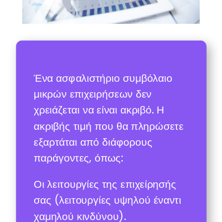
Ένα ασφαλιστήριο συμβόλαιο
μικρών επιχειρήσεων δεν
χρειάζεται να είναι ακριβό. Η
ακριβής τιμή που θα πληρώσετε
εξαρτάται από διάφορους
παράγοντες, όπως:
Οι λειτουργίες της επιχείρησής
σας (λειτουργίες υψηλού έναντι
χαμηλού κινδύνου).