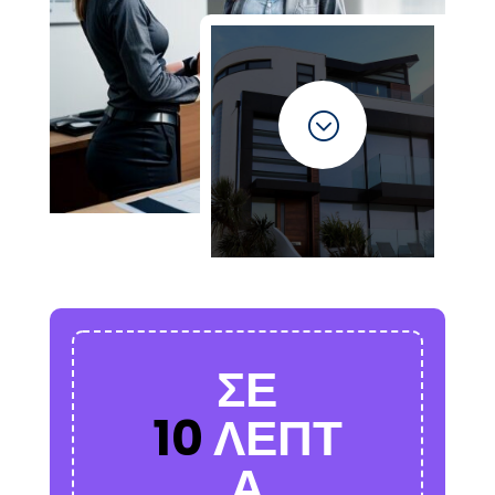
;
ΣΕ
10
ΛΕΠΤ
Α