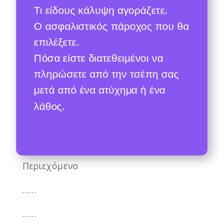
Τι είδους κάλυψη αγοράζετε.
Ο ασφαλιστικός πάροχος που θα
επιλέξετε.
Πόσα είστε διατεθειμένοι να
πληρώσετε από την τσέπη σας
μετά από ένα ατύχημα ή ένα
λάθος.
Περιεχόμενο
……
……