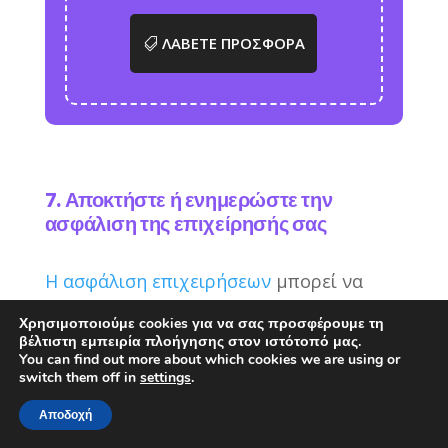
ΛΑΒΕΤΕ ΠΡΟΣΦΟΡΑ
7. Αποκτήστε ή ενημερώστε την
ασφάλιση της επιχείρησής σας
Η ασφάλιση επιχειρήσεων
μπορεί να
προστατεύσει εσάς και την επιχείρησή
Χρησιμοποιούμε cookies για να σας προσφέρουμε τη
σας από μια απροσδόκητη απώλεια μετά
βέλτιστη εμπειρία πλοήγησης στον ιστότοπό μας.
You can find out more about which cookies we are using or
από ατύχημα ή λάθος που αφορά την
switch them off in
settings
.
επιχείρησή σας, τους υπαλλήλους ή τους
Αποδοχή
πελάτες σας.