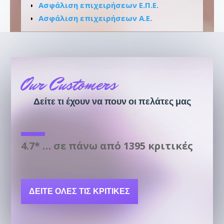
Ασφάλιση επιχειρήσεων Ε.Π.Ε.
Ασφάλιση επιχειρήσεων Α.Ε.
Our Customers
Δείτε τι έχουν να πουν οι πελάτες μας
4.7* … σε πάνω από 1395 κριτικές
ΔΕΊΤΕ ΌΛΕΣ ΤΙΣ ΚΡΙΤΙΚΈΣ