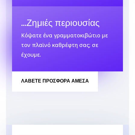
…
Ζημιές περιουσίας
Κόψατε ένα γραμματοκιβώτιο με
τον πλαϊνό καθρέφτη σας; σε
έχουμε.
ΛΆΒΕΤΕ ΠΡΟΣΦΟΡΑ ΑΜΕΣΑ