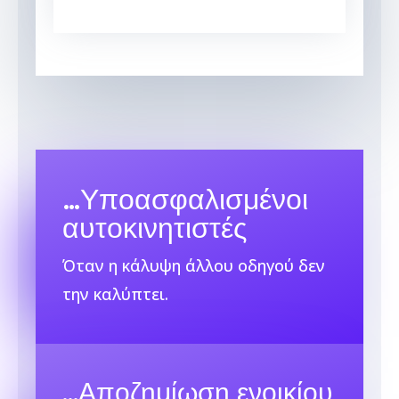
…
Υποασφαλισμένοι
αυτοκινητιστές
Όταν η κάλυψη άλλου οδηγού δεν
την καλύπτει.
…
Αποζημίωση ενοικίου