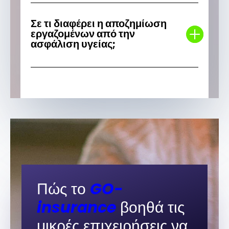
Σε τι διαφέρει η αποζημίωση
εργαζομένων από την
ασφάλιση υγείας;
Πώς το
GO-
insurance
βοηθά τις
μικρές επιχειρήσεις να