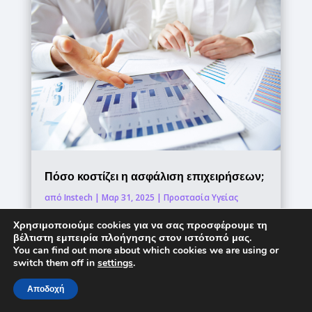
Πόσο κοστίζει η ασφάλιση επιχειρήσεων;
από
Instech
|
Μαρ 31, 2025
|
Προστασία Υγείας
Ένα ασφαλιστήριο συμβόλαιο μικρών
Χρησιμοποιούμε cookies για να σας προσφέρουμε τη
βέλτιστη εμπειρία πλοήγησης στον ιστότοπό μας.
επιχειρήσεων δεν χρειάζεται να είναι
You can find out more about which cookies we are using or
ακριβό. Η ακριβής τιμή που θα πληρώσετε
switch them off in
settings
.
εξαρτάται από διάφορους παράγοντες,
Αποδοχή
όπως: Οι λειτουργίες της επιχείρησής σας