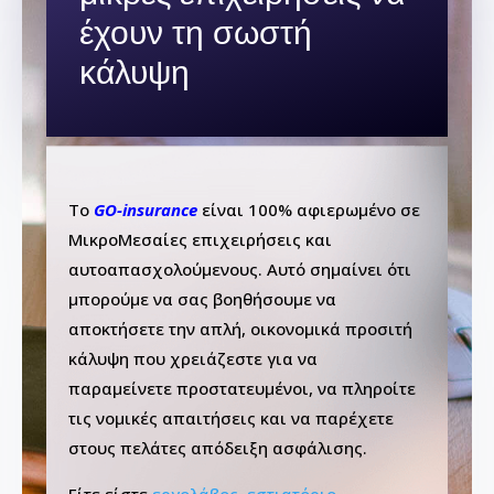
έχουν τη σωστή
κάλυψη
Το
GO-insurance
είναι 100% αφιερωμένο σε
ΜικροΜεσαίες επιχειρήσεις και
αυτοαπασχολούμενους. Αυτό σημαίνει ότι
μπορούμε να σας βοηθήσουμε να
αποκτήσετε την απλή, οικονομικά προσιτή
κάλυψη που χρειάζεστε για να
παραμείνετε προστατευμένοι, να πληροίτε
τις νομικές απαιτήσεις και να παρέχετε
στους πελάτες απόδειξη ασφάλισης.
Είτε είστε
εργολάβος
,
εστιατόριο
,