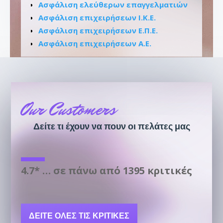
Ασφάλιση ελεύθερων επαγγελματιών
Ασφάλιση επιχειρήσεων Ι.Κ.Ε.
Ασφάλιση επιχειρήσεων Ε.Π.Ε.
Ασφάλιση επιχειρήσεων Α.Ε.
Our Customers
Δείτε τι έχουν να πουν οι πελάτες μας
4.7* … σε πάνω από 1395 κριτικές
ΔΕΊΤΕ ΌΛΕΣ ΤΙΣ ΚΡΙΤΙΚΈΣ