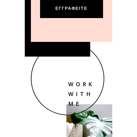
ΕΓΓΡΑΦΕΊΤΕ
WORK
WITH
ME