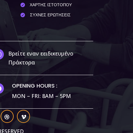
ΧΑΡΤΗΣ ΙΣΤΟΤΟΠΟΥ

ΣΥΧΝΕΣ ΕΡΩΤΗΣΕΙΣ

Βρείτε εναν εειδικευμένο
;
Πράκτορα
OPENING HOURS :

MON – FRI: 8AM – 5PM
πό μας.
Αποδοχή
RESERVED