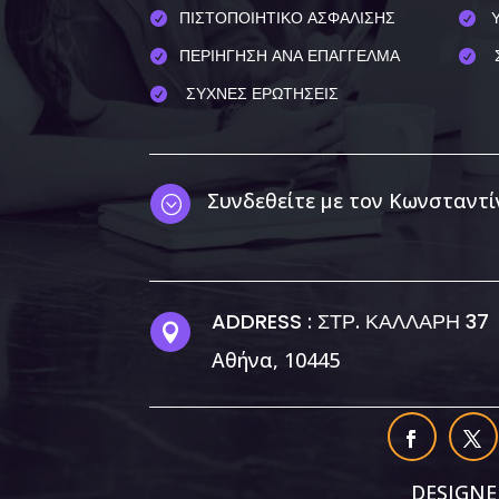
ΠΙΣΤΟΠΟΙΗΤΙΚΟ ΑΣΦΑΛΙΣΗΣ


ΠΕΡΙΗΓΗΣΗ ΑΝΑ ΕΠΑΓΓΕΛΜΑ


ΣΥΧΝΕΣ ΕΡΩΤΗΣΕΙΣ

Συνδεθείτε με τον Κωνσταντί
;
ADDRESS : ΣΤΡ. ΚΑΛΛΑΡΗ 37

Αθήνα, 10445
Χρησιμοποιούμε cookies για να
You can find out more about whic
DESIGNE