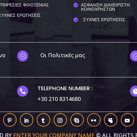
ΥΠΗΡΕΣΙΕΣ ΦΙΛΟΞΕΝΙΑΣ
ΑΣΦΑΛΙΣΗ ΔΙΑΧΕΙΡΙΣΤΗ

ΚΟΙΝΟΧΡΗΣΤΩΝ
ΣΥΧΝΕΣ ΕΡΩΤΗΣΕΙΣ
ΣΥΧΝΕΣ ΕΡΩΤΗΣΕΙΣ

νο
Οι Πολιτικές μας
;
TELEPHONE NUMBER :

+30 210 8314680
 σας προσφέρουμε τη βέλτιστη εμπειρία πλοήγησης στον ιστότο
h cookies we are using or switch them off in
settings
.
D BY
ENTER YOUR COMPANY NAME
© ALL RIGHTS 