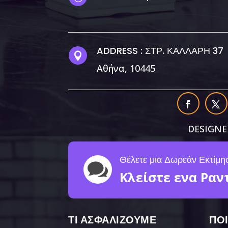
ADDRESS : ΣΤΡ. ΚΑΛΛΑΡΗ 37

Αθήνα, 10445
DESIGNE
Θέλετε μια Δωρεάν Εκτίμη

Κλείστε ενα Ραν
ΤΙ ΑΣΦΑΛΙΖΟΥΜΕ
ΠΟ