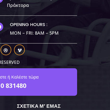
Πράκτορα
OPENING HOURS :

MON – FRI: 8AM – 5PM
RESERVED
στε ή Καλέστε τώρα
10 831480
ΣΧΕΤΙΚΑ Μ’ ΕΜΑΣ