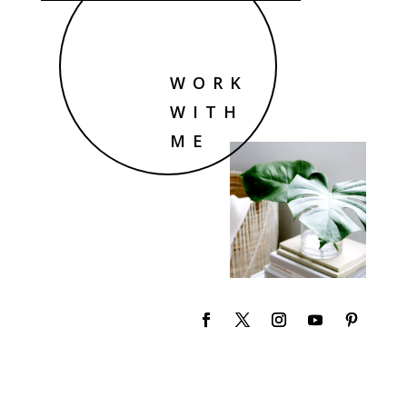
WORK
WITH
ME