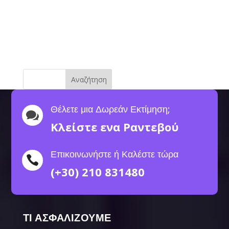
Αναζήτηση
Θέλετε μια Δωρεάν Εκτίμηση;

Κλείστε ενα Ραντεβού
Επικοινωνήστε ή Καλέστε τώρα

(+30) 210 831480
ΤΙ ΑΣΦΑΛΙΖΟΥΜΕ