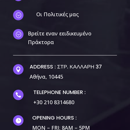
Οι Πολιτικές μας
;
Βρείτε εναν εειδικευμένο
;
Πράκτορα
ADDRESS : ΣΤΡ. ΚΑΛΛΑΡΗ 37

Αθήνα, 10445
TELEPHONE NUMBER :

+30 210 8314680
Χρησιμοποιούμε cookies για να σας προσφέρουμε τη
βέλτιστη εμπειρία πλοήγησης στον ιστότοπό μας.
You can find out more about which cookies we are using or
OPENING HOURS :

switch them off in
settings
.
MON – FRI: 8AM – 5PM