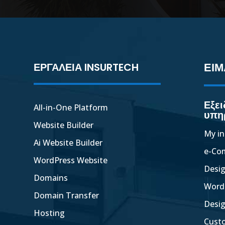
ΕΙΜ
ΕΡΓΑΛΕΙΑ INSURTECH
Εξει
All-in-One Platform
υπη
Website Builder
My in
Ai Website Builder
e-Co
WordPress Website
Desi
Domains
Word
Domain Transfer
Desi
Hosting
Cust