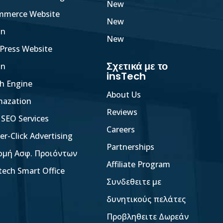
New
mmerce Website
New
gn
New
Press Website
Σχετικά με το
gn
insTech
h Engine
About Us
mazation
Reviews
 SEO Services
Careers
er-Click Advertising
Partnerships
ομή Ασφ. Προιόντων
Affiliate Program
tech Smart Office
Συνδεθειτε με
δυνητικούς πελάτες
Προβληθειτε Δωρεάν