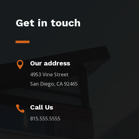
Get in touch
Our address

4953 Vine Street
San Diego, CA 92465
Call Us

815.555.5555